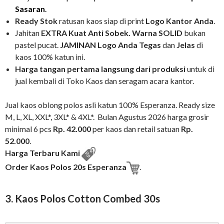
Sasaran
.
Ready Stok
ratusan kaos siap di print
Logo
Kantor
Anda
.
Jahitan
EXTRA
Kuat
Anti Sobek
. Warna SOLID
bukan
pastel pucat.
JAMINAN Logo Anda Tegas
dan
Jelas
di
kaos 100% katun ini.
Harga tangan pertama langsung dari produksi
untuk di
jual kembali di Toko Kaos dan seragam acara kantor.
Jual kaos oblong polos asli katun 100% Esperanza. Ready size
M, L, XL, XXL*, 3XL* & 4XL*. Bulan Agustus 2026 harga grosir
minimal 6 pcs
Rp. 42.000
per kaos dan retail satuan
Rp.
52.000
.
Harga Terbaru Kami
Order Kaos Polos 20s Esperanza
.
3. Kaos Polos Cotton Combed 30s