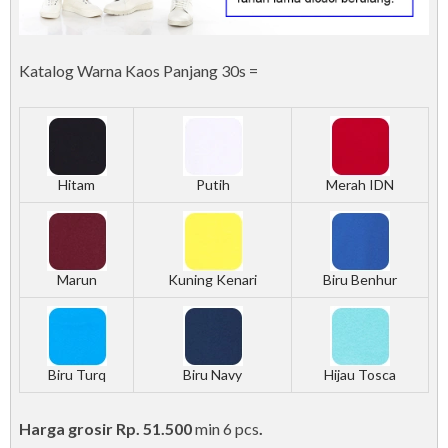
Katalog Warna Kaos Panjang 30s =
Hitam
Putih
Merah IDN
Marun
Kuning Kenari
Biru Benhur
Biru Turq
Biru Navy
Hijau Tosca
Harga grosir Rp. 51.500
min 6 pcs
.