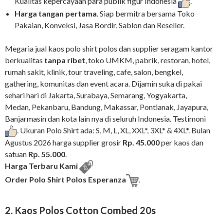
Kualitas kepercayaan para publik figur Indonesia
.
Harga tangan pertama
. Siap bermitra bersama Toko
Pakaian, Konveksi, Jasa Bordir, Sablon dan Reseller.
Megaria jual kaos polo shirt polos dan supplier seragam kantor
berkualitas
tanpa ribet
, toko UMKM, pabrik, restoran, hotel,
rumah sakit, klinik, tour traveling, cafe, salon, bengkel,
gathering, komunitas dan event acara. Dijamin suka di pakai
sehari hari di Jakarta, Surabaya, Semarang, Yogyakarta,
Medan, Pekanbaru, Bandung, Makassar, Pontianak, Jayapura,
Banjarmasin dan kota lain nya di seluruh Indonesia. Testimoni
. Ukuran Polo Shirt ada: S, M, L, XL, XXL*, 3XL* & 4XL*. Bulan
Agustus 2026 harga supplier grosir
Rp. 45.000
per kaos dan
satuan
Rp. 55.000
.
Harga Terbaru Kami
Order Polo Shirt Polos Esperanza
.
2. Kaos Polos Cotton Combed 20s