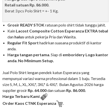
Retail satuan Rp. 86.000.
Berat 3 pcs Polo Shirt = +- 1 Kg.
Grosir READY STOK
ratusan polo shirt tidak tunggu jahit.
Kain
Lacost Composite Cotton
Esperanza
EXTRA tebal
dan
halus
untuk pekerja Pria dan Wanita.
Regular Fit Sport
hadirkan suasana produktif di kantor
anda.
Harga tangan pertama
. Siap di
emboridery Logo
kantor
anda
.
No Minimum Setup.
Jual Polo Shirt lengan pendek katun Esperanza yang
mempunyai variasi warna professional dalam 1 baju. Tersedia
size S, M, L, XL, XXL*, 3XL* & 4XL*. Bulan Agustus 2026 harga
supplier grosir
Rp. 64.000
dan satuan
Rp. 86.000.
Harga Terbaru Kami
Order Kaos CTNK Esperanza
.