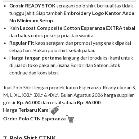
Grosir READY STOK
seragam polo shirt berkualitas tidak
tunggu jahit. Siap tambah
Embroidery Logo Kantor
Anda
.
No Minimum Setup.
Kain
Lacost Composite Cotton
Esperanza
EXTRA tebal
dan
halus
untuk pekerja pria dan wanita.
Regular Fit
kaos seragam dan promosi yang enak dipakai
setiap hari. Bukan polo shirt sekali pakai.
Harga tangan pertama l
angung dari produksi kami untuk
di jual di toko pakaian, usaha Bordir dan Sablon. Stok
continue dan konsisten.
Jual Polo Shirt lengan pendek katun Esperanza. Ready ukuran S,
M, L, XL, XXL*, 3XL* & 4XL*. Bulan Agustus 2026 harga supplier
grosir
Rp. 64.000
dan retail satuan
Rp. 86.000
.
Harga Terbaru Kami
Order Polo CTN Esperanza
.
7. Polo Shirt CTNK