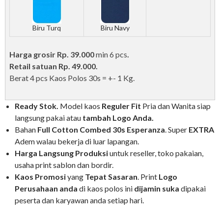
Biru Turq
Biru Navy
Harga grosir Rp. 39.000
min 6 pcs
.
Retail satuan Rp. 49.000.
Berat 4 pcs Kaos Polos 30s = +- 1 Kg.
Ready Stok.
Model kaos
Reguler Fit
Pria dan Wanita siap
langsung pakai atau
tambah Logo Anda.
Bahan
Full Cotton Combed 30s Esperanza
. Super
EXTRA
Adem walau bekerja di luar lapangan.
Harga Langsung Produksi
untuk reseller, toko pakaian,
usaha print sablon dan bordir.
Kaos Promosi
yang
Tepat Sasaran
. Print
Logo
Perusahaan anda
di kaos polos ini
dijamin suka
dipakai
peserta dan karyawan anda setiap hari.