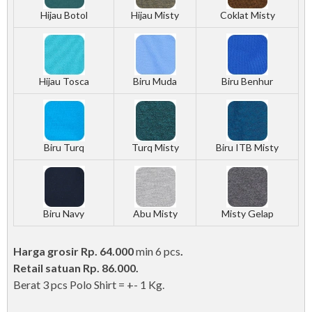
Hijau Botol
Hijau Misty
Coklat Misty
Hijau Tosca
Biru Muda
Biru Benhur
Biru Turq
Turq Misty
Biru ITB Misty
Biru Navy
Abu Misty
Misty Gelap
Harga grosir Rp. 64.000
min 6 pcs
.
Retail satuan Rp. 86.000.
Berat 3 pcs Polo Shirt = +- 1 Kg.