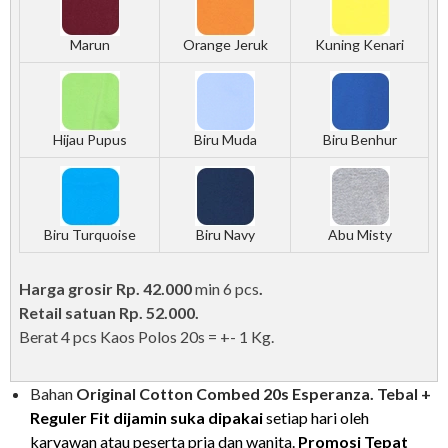
Marun
Orange Jeruk
Kuning Kenari
Hijau Pupus
Biru Muda
Biru Benhur
Biru Turquoise
Biru Navy
Abu Misty
Harga grosir Rp. 42.000
min 6 pcs
.
Retail satuan Rp. 52.000.
Berat 4 pcs Kaos Polos 20s = +- 1 Kg.
Bahan
Original Cotton Combed 20s
Esperanza. Tebal +
Reguler Fit
dijamin suka dipakai
setiap hari oleh
karyawan atau peserta pria dan wanita.
Promosi
Tepat