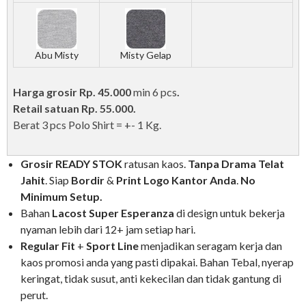
Abu Misty
Misty Gelap
Harga grosir Rp. 45.000
min 6 pcs
.
Retail satuan Rp. 55.000.
Berat 3 pcs Polo Shirt = +- 1 Kg.
Grosir READY STOK
ratusan kaos.
Tanpa Drama Telat
Jahit
. Siap
Bordir
&
Print Logo Kantor
Anda
.
No
Minimum Setup.
Bahan
Lacost Super Esperanza
di design untuk bekerja
nyaman lebih dari 12+ jam setiap hari.
Regular Fit
+
Sport Line
menjadikan seragam kerja dan
kaos promosi anda yang pasti dipakai. Bahan Tebal, nyerap
keringat, tidak susut, anti kekecilan dan tidak gantung di
perut.