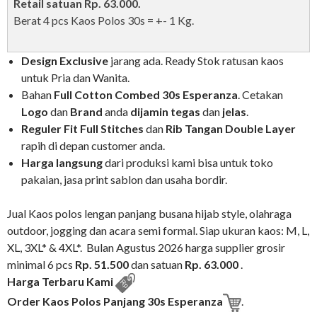
Retail satuan Rp. 63.000.
Berat 4 pcs Kaos Polos 30s = +- 1 Kg.
Design Exclusive
jarang ada. Ready Stok ratusan kaos
untuk Pria dan Wanita.
Bahan
Full Cotton Combed 30s Esperanza
. Cetakan
Logo
dan
Brand
anda
dij
amin
tegas
dan
jelas
.
Reguler Fit
Full Stitches
dan
Rib Tangan Double Layer
rapih di depan customer anda.
Harga langsung
dari produksi kami bisa untuk toko
pakaian, jasa print sablon dan usaha bordir.
Jual Kaos polos lengan panjang busana hijab style, olahraga
outdoor, jogging dan acara semi formal. Siap ukuran kaos: M, L,
XL, 3XL* & 4XL*. Bulan Agustus 2026 harga supplier grosir
minimal 6 pcs
Rp. 51.500
dan satuan
Rp. 63.000
.
Harga Terbaru Kami
Order Kaos Polos Panjang 30s Esperanza
.