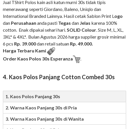
Jual TShirt Polos kain asli katun murni 30s tidak tipis
menerawang seperti Giordano, Baleno, Uniqlo dan
International Branded Lainnya. Hasil cetak Sablon Print L
ogo
dan
Perusahaan
anda pasti
Tegas
dan
Jelas
karena 100%
cotton. Enak dipakai sehari hari.
SOLID Colour
. Size M, L, XL,
3XL* & 4XL*. Bulan Agustus 2026 harga supplier grosir minimal
6 pcs
Rp. 39.000
dan retail satuan
Rp. 49.000
.
Harga Terbaru Kami
Order Kaos Polos 30s Esperanza
.
4. Kaos Polos Panjang Cotton Combed 30s
1. Kaos Polos Panjang 30s
2. Warna Kaos Panjang 30s di Pria
3. Warna Kaos Panjang 30s di Wanita