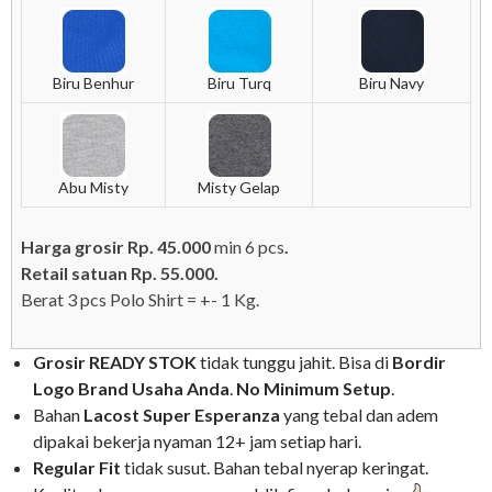
Biru Benhur
Biru Turq
Biru Navy
Abu Misty
Misty Gelap
Harga grosir Rp. 45.000
min 6 pcs
.
Retail satuan Rp. 55.000.
Berat 3 pcs Polo Shirt = +- 1 Kg.
Grosir READY STOK
tidak tunggu jahit. Bisa di
Bordir
Logo Brand
Usaha
Anda
.
No
Minimum Setup
.
Bahan
Lacost Super Esperanza
yang tebal dan adem
dipakai bekerja nyaman 12+ jam setiap hari.
Regular Fit
tidak susut. Bahan tebal nyerap keringat.