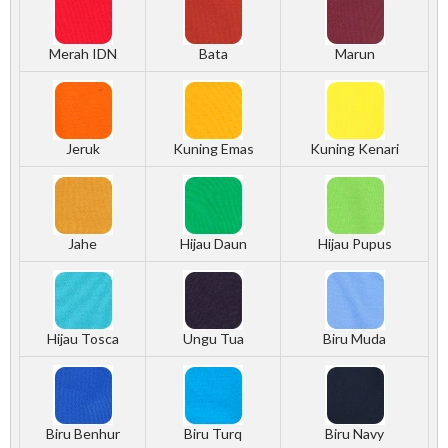
Merah IDN
Bata
Marun
Jeruk
Kuning Emas
Kuning Kenari
Jahe
Hijau Daun
Hijau Pupus
Hijau Tosca
Ungu Tua
Biru Muda
Biru Benhur
Biru Turq
Biru Navy