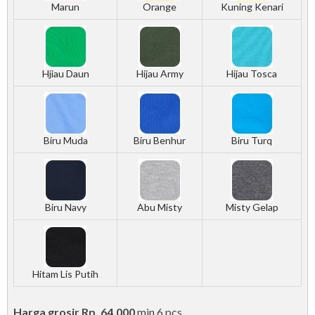
Marun
Orange
Kuning Kenari
Hjiau Daun
Hijau Army
Hijau Tosca
Biru Muda
Biru Benhur
Biru Turq
Biru Navy
Abu Misty
Misty Gelap
Hitam Lis Putih
Harga grosir Rp. 64.000
min 6 pcs
.