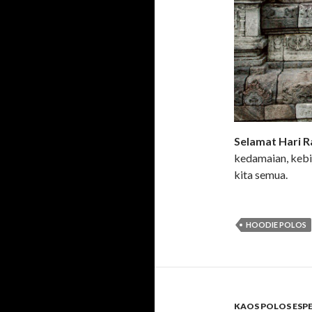
Selamat Hari R
kedamaian, kebi
kita semua.
HOODIE POLOS
KAOS POLOS ESP