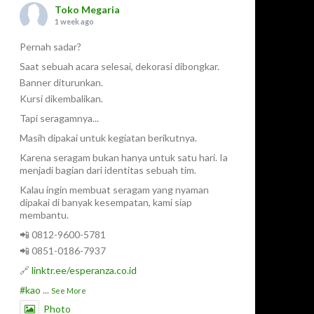
Toko Megaria
1 week ago
Pernah sadar?
Saat sebuah acara selesai, dekorasi dibongkar.
Banner diturunkan.
Kursi dikembalikan.
Tapi seragamnya...
Masih dipakai untuk kegiatan berikutnya.
Karena seragam bukan hanya untuk satu hari. Ia
menjadi bagian dari identitas sebuah tim.
Kalau ingin membuat seragam yang nyaman
dipakai di banyak kesempatan, kami siap
membantu.
📲 0812-9600-5781
📲 0851-0186-7937
🔗
linktr.ee/esperanza.co.id
#kao
...
See More
Photo