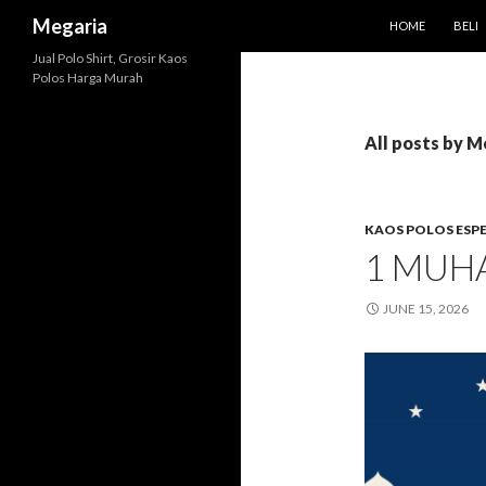
SKIP TO CONTEN
Search
Megaria
HOME
BELI
Jual Polo Shirt, Grosir Kaos
Polos Harga Murah
All posts by M
KAOS POLOS ESP
1 MUH
JUNE 15, 2026