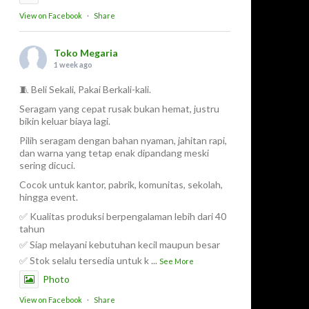
View on Facebook
·
Share
Toko Megaria
1 week ago
🧵 Beli Sekali, Pakai Berkali-kali.
Seragam yang cepat rusak bukan hemat, justru
bikin keluar biaya lagi.
Pilih seragam dengan bahan nyaman, jahitan rapi,
dan warna yang tetap enak dipandang meski
sering dicuci.
Cocok untuk kantor, pabrik, komunitas, sekolah,
hingga event.
✅ Kualitas produksi berpengalaman lebih dari 40
tahun
✅ Siap melayani kebutuhan kecil maupun besar
✅ Stok selalu tersedia untuk k
...
See More
Photo
View on Facebook
·
Share