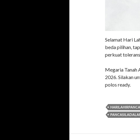
Selamat Hari Lah
beda pilihan, ta
perkuat toleran
Megaria Tanah A
2026. Silakan un
polos ready.
HARILAHIRPANCA
PANCASILADAL