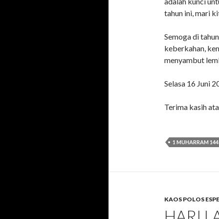
adalah kunci un
tahun ini, mari 
Semoga di tahun 
keberkahan, kem
menyambut lemba
Selasa 16 Juni 2
Terima kasih at
1 MUHARRAM 144
KAOS POLOS ESP
HARI L