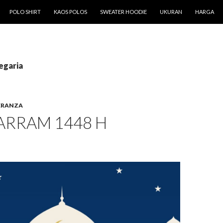
T
POLO SHIRT
KAOS POLOS
SWEATER HOODIE
UKURAN
HARGA
egaria
ERANZA
ARRAM 1448 H