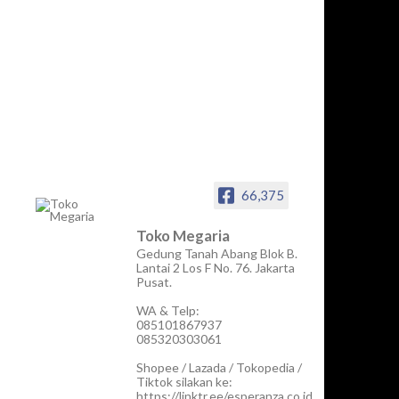
66,375
Toko Megaria
Gedung Tanah Abang Blok B.
Lantai 2 Los F No. 76. Jakarta
Pusat.
WA & Telp:
085101867937
085320303061
Shopee / Lazada / Tokopedia /
Tiktok silakan ke:
https://linktr.ee/esperanza.co.id