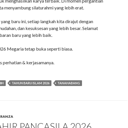
tuk menghasilkan karya terbaik. Di momen pergantian
kita menyambung silaturahmi yang lebih erat.
yang baru ini, setiap langkah kita dirajut dengan
udahan, dan kesuksesan yang lebih besar. Selamat
ran baru yang lebih baik.
026 Megaria tetap buka seperti biasa.
as perhatian & kerjasamanya.
8H
TAHUN BARU ISLAM 2026
TANAHABANG
ERANZA
AHIR PANCASILA 2026