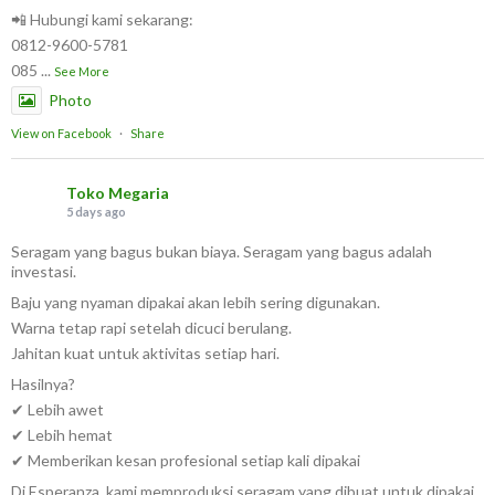
📲 Hubungi kami sekarang:
0812-9600-5781
085
...
See More
Photo
View on Facebook
·
Share
Toko Megaria
5 days ago
Seragam yang bagus bukan biaya. Seragam yang bagus adalah
investasi.
Baju yang nyaman dipakai akan lebih sering digunakan.
Warna tetap rapi setelah dicuci berulang.
Jahitan kuat untuk aktivitas setiap hari.
Hasilnya?
✔ Lebih awet
✔ Lebih hemat
✔ Memberikan kesan profesional setiap kali dipakai
Di Esperanza, kami memproduksi seragam yang dibuat untuk dipakai