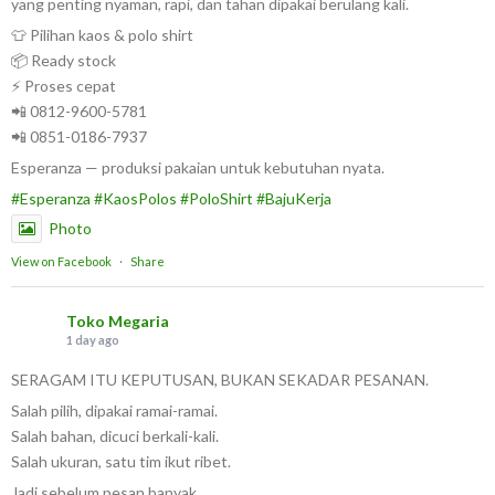
yang penting nyaman, rapi, dan tahan dipakai berulang kali.
👕 Pilihan kaos & polo shirt
📦 Ready stock
⚡ Proses cepat
📲 0812-9600-5781
📲 0851-0186-7937
Esperanza — produksi pakaian untuk kebutuhan nyata.
#Esperanza
#KaosPolos
#PoloShirt
#BajuKerja
Photo
View on Facebook
·
Share
Toko Megaria
1 day ago
SERAGAM ITU KEPUTUSAN, BUKAN SEKADAR PESANAN.
Salah pilih, dipakai ramai-ramai.
Salah bahan, dicuci berkali-kali.
Salah ukuran, satu tim ikut ribet.
Jadi sebelum pesan banyak,