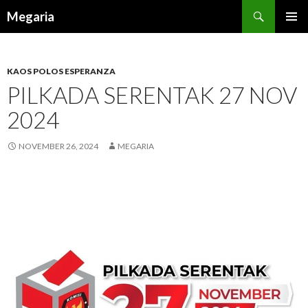
Search
Megaria
SKIP
TO
CONTENT
KAOS POLOS ESPERANZA
PILKADA SERENTAK 27 NOV
2024
NOVEMBER 26, 2024
MEGARIA