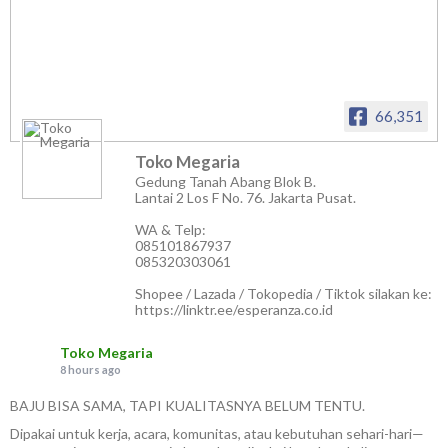
66,351
Toko Megaria
Gedung Tanah Abang Blok B.
Lantai 2 Los F No. 76. Jakarta Pusat.
WA & Telp:
085101867937
085320303061
Shopee / Lazada / Tokopedia / Tiktok silakan ke:
https://linktr.ee/esperanza.co.id
Toko Megaria
8 hours ago
BAJU BISA SAMA, TAPI KUALITASNYA BELUM TENTU.
Dipakai untuk kerja, acara, komunitas, atau kebutuhan sehari-hari—