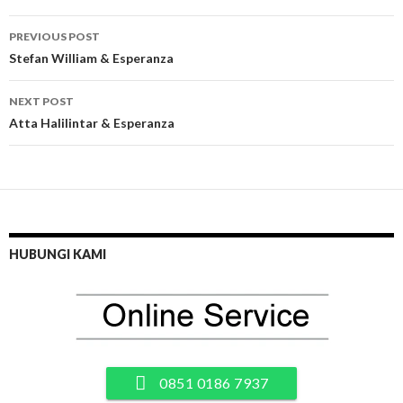
Post
PREVIOUS POST
navigation
Stefan William & Esperanza
NEXT POST
Atta Halilintar & Esperanza
HUBUNGI KAMI
0851 0186 7937