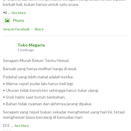
berkali-kali, bukan hanya untuk satu acara.
📲
...
See More
Photo
View on Facebook
·
Share
Toko Megaria
1 week ago
Seragam Murah Belum Tentu Hemat.
Banyak yang hanya melihat harga di awal.
Padahal yang lebih mahal adalah ketika:
• Warna cepat pudar lalu harus beli lagi.
• Ukuran tidak konsisten sehingga harus tukar ulang.
• Stok habis saat butuh tambahan.
• Bahan tidak nyaman dan akhirnya jarang dipakai.
Seragam yang tepat bukan sekadar menghemat uang hari ini, tetapi
menghemat biaya berulang di kemudian hari.
Di E
...
See More