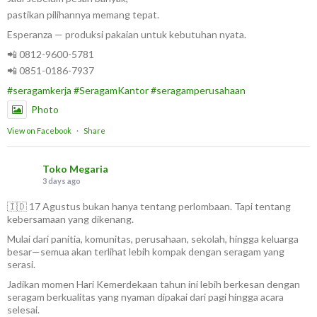
pastikan pilihannya memang tepat.
Esperanza — produksi pakaian untuk kebutuhan nyata.
📲 0812-9600-5781
📲 0851-0186-7937
#seragamkerja
#SeragamKantor
#seragamperusahaan
Photo
View on Facebook
·
Share
Toko Megaria
3 days ago
🇮🇩 17 Agustus bukan hanya tentang perlombaan. Tapi tentang
kebersamaan yang dikenang.
Mulai dari panitia, komunitas, perusahaan, sekolah, hingga keluarga
besar—semua akan terlihat lebih kompak dengan seragam yang
serasi.
Jadikan momen Hari Kemerdekaan tahun ini lebih berkesan dengan
seragam berkualitas yang nyaman dipakai dari pagi hingga acara
selesai.