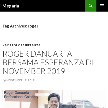
Search
Megaria
SKIP
TO
CONTENT
Tag Archives: roger
KAOS POLOS ESPERANZA
ROGER DANUARTA
BERSAMA ESPERANZA DI
NOVEMBER 2019
NOVEMBER 19, 2019