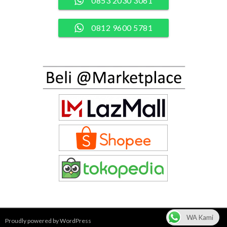
0853 2030 3061
0812 9600 5781
WA Kami
Proudly powered by WordPress