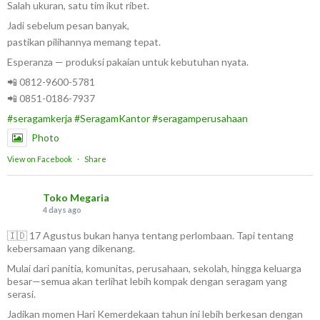
Salah ukuran, satu tim ikut ribet.
Jadi sebelum pesan banyak,
pastikan pilihannya memang tepat.
Esperanza — produksi pakaian untuk kebutuhan nyata.
📲 0812-9600-5781
📲 0851-0186-7937
#seragamkerja
#SeragamKantor
#seragamperusahaan
Photo
View on Facebook
·
Share
Toko Megaria
4 days ago
🇮🇩 17 Agustus bukan hanya tentang perlombaan. Tapi tentang
kebersamaan yang dikenang.
Mulai dari panitia, komunitas, perusahaan, sekolah, hingga keluarga
besar—semua akan terlihat lebih kompak dengan seragam yang
serasi.
Jadikan momen Hari Kemerdekaan tahun ini lebih berkesan dengan