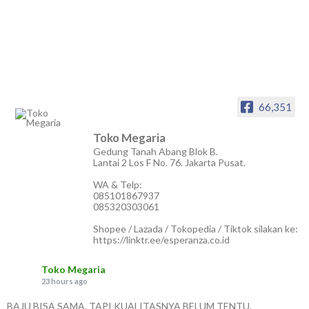
66,351
Toko Megaria
Gedung Tanah Abang Blok B.
Lantai 2 Los F No. 76. Jakarta Pusat.
WA & Telp:
085101867937
085320303061
Shopee / Lazada / Tokopedia / Tiktok silakan ke:
https://linktr.ee/esperanza.co.id
Toko Megaria
23 hours ago
BAJU BISA SAMA, TAPI KUALITASNYA BELUM TENTU.