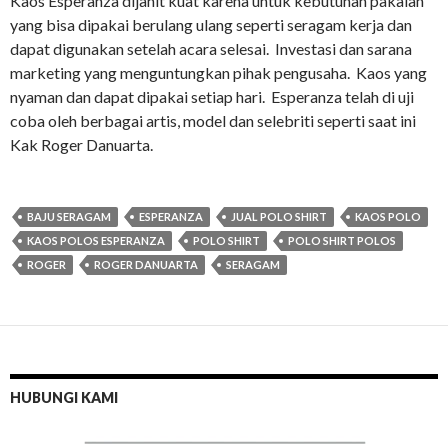
Kaos Esperanza dijahit kuat karena untuk kebutuhan pakaian
yang bisa dipakai berulang ulang seperti seragam kerja dan
dapat digunakan setelah acara selesai. Investasi dan sarana
marketing yang menguntungkan pihak pengusaha. Kaos yang
nyaman dan dapat dipakai setiap hari. Esperanza telah di uji
coba oleh berbagai artis, model dan selebriti seperti saat ini
Kak Roger Danuarta.
BAJU SERAGAM
ESPERANZA
JUAL POLO SHIRT
KAOS POLO
KAOS POLOS ESPERANZA
POLO SHIRT
POLO SHIRT POLOS
ROGER
ROGER DANUARTA
SERAGAM
HUBUNGI KAMI