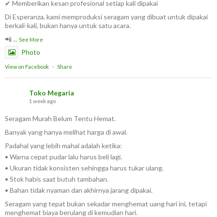
✔ Memberikan kesan profesional setiap kali dipakai
Di Esperanza, kami memproduksi seragam yang dibuat untuk dipakai
berkali-kali, bukan hanya untuk satu acara.
📲
...
See More
Photo
View on Facebook
·
Share
Toko Megaria
1 week ago
Seragam Murah Belum Tentu Hemat.
Banyak yang hanya melihat harga di awal.
Padahal yang lebih mahal adalah ketika:
• Warna cepat pudar lalu harus beli lagi.
• Ukuran tidak konsisten sehingga harus tukar ulang.
• Stok habis saat butuh tambahan.
• Bahan tidak nyaman dan akhirnya jarang dipakai.
Seragam yang tepat bukan sekadar menghemat uang hari ini, tetapi
menghemat biaya berulang di kemudian hari.