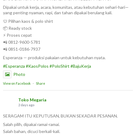
Dipakai untuk kerja, acara, komunitas, atau kebutuhan sehari-hari—
yang penting nyaman, rapi, dan tahan dipakai berulang kali.
👕 Pilihan kaos & polo shirt
📦 Ready stock
⚡ Proses cepat
📲 0812-9600-5781
📲 0851-0186-7937
Esperanza — produksi pakaian untuk kebutuhan nyata.
#Esperanza
#KaosPolos
#PoloShirt
#BajuKerja
Photo
View on Facebook
·
Share
Toko Megaria
2 days ago
SERAGAM ITU KEPUTUSAN, BUKAN SEKADAR PESANAN.
Salah pilih, dipakai ramai-ramai.
Salah bahan, dicuci berkali-kali.