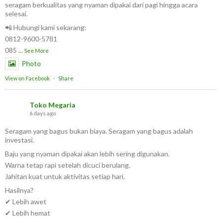
seragam berkualitas yang nyaman dipakai dari pagi hingga acara
selesai.
📲 Hubungi kami sekarang:
0812-9600-5781
085
...
See More
Photo
View on Facebook
·
Share
Toko Megaria
6 days ago
Seragam yang bagus bukan biaya. Seragam yang bagus adalah
investasi.
Baju yang nyaman dipakai akan lebih sering digunakan.
Warna tetap rapi setelah dicuci berulang.
Jahitan kuat untuk aktivitas setiap hari.
Hasilnya?
✔ Lebih awet
✔ Lebih hemat